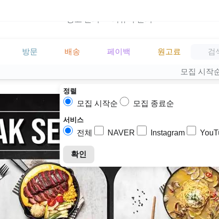
광고 문의
리뷰어 문의
방문
배송
페이백
원고료
모집 시작
정렬
모집 시작순
모집 종료순
서비스
전체
NAVER
Instagram
YouT
확인