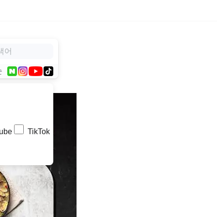
순
ube
TikTok