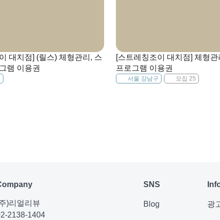
 대치점] (릴스) 체형관리, 스
[스트레칭조이 대치점] 체형관
그램 이용권
프로그램 이용권
구
서울 강남구
모집 25
Company
SNS
Inf
(주)리얼리뷰
Blog
광
02-2138-1404