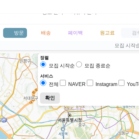
광고 문의
리뷰어 문의
방문
배송
페이백
원고료
모집 시작
정렬
모집 시작순
모집 종료순
서비스
전체
NAVER
Instagram
YouT
확인