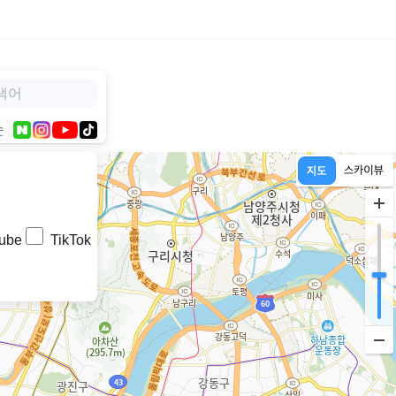
순
ube
TikTok