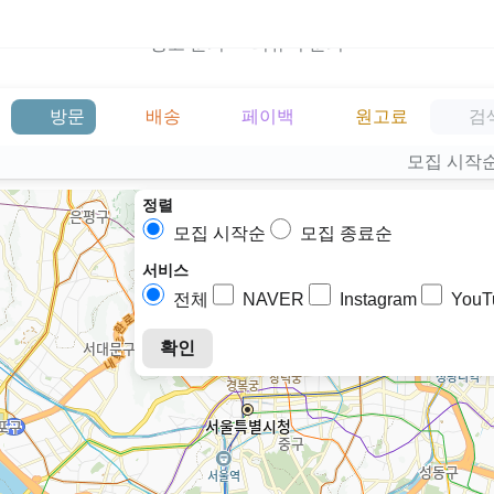
광고 문의
리뷰어 문의
방문
배송
페이백
원고료
모집 시작
정렬
모집 시작순
모집 종료순
서비스
전체
NAVER
Instagram
YouT
확인