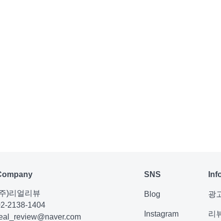
Company
SNS
Inf
(주)리얼리뷰
Blog
광
02-2138-1404
Instagram
리
real_review@naver.com