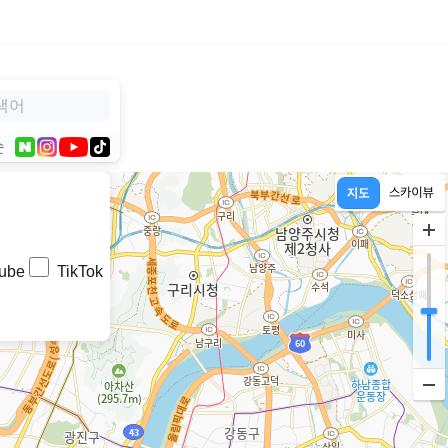
순
ube
TikTok