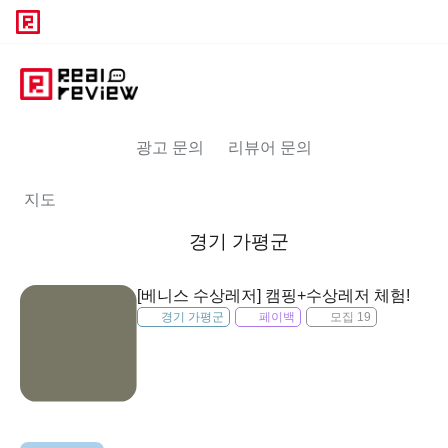
광고 문의
리뷰어 문의
지도
경기 가평군
[베니스 수상레저] 캠핑+수상레저 체험!
경기 가평군
페이백
모집 19