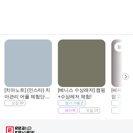
오늘
[치아노트] (인스타) 치
[베니스 수상레저] 캠핑
[쎄쎄쎄 
아관리 어플 체험단
+수상레저 체험!
엄 2인 뷔
(검진서비스)
모집 30
경기 가평군
경기 부
페이백
모집 19
모집 10