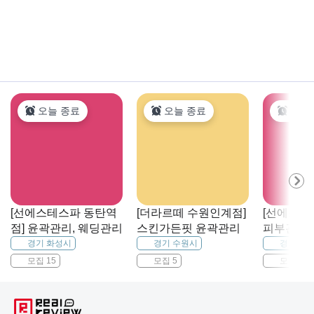
오늘 종료
오늘 종료
오늘
[선에스테스파 동탄역
[더라르떼 수원인계점]
[선에스테
점] 윤곽관리, 웨딩관리
스킨가든핏 윤곽관리
피부관리,
딩관리, 
경기 화성시
경기 수원시
경기 수
곽관리
모집 15
모집 5
모집 20