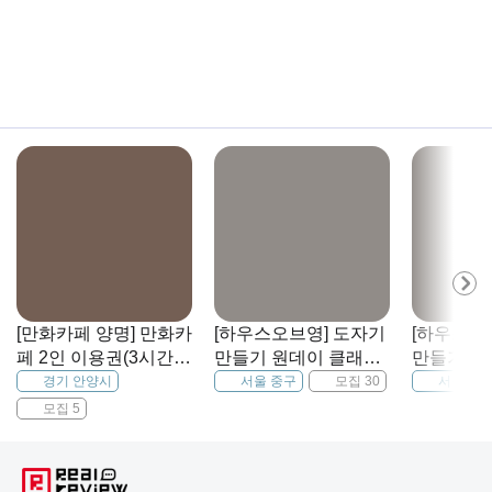
[만화카페 양명] 만화카
[하우스오브영] 도자기
[하우스오
페 2인 이용권(3시간
만들기 원데이 클래스
만들기 원
+음료+식사2개 제공)
체험
체험
경기 안양시
서울 중구
모집 30
서울 중
모집 5