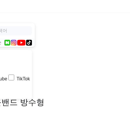
순
ube
TikTok
습윤밴드 방수형