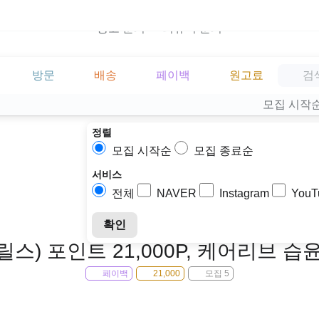
광고 문의
리뷰어 문의
방문
배송
페이백
원고료
모집 시작
정렬
모집 시작순
모집 종료순
서비스
전체
NAVER
Instagram
YouT
확인
(릴스) 포인트 21,000P, 케어리브 
페이백
21,000
모집 5