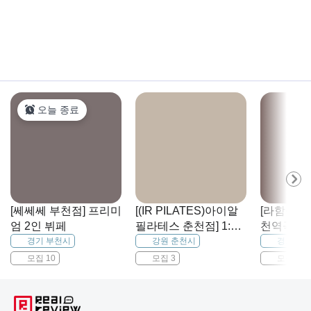
오늘 종료
[쎄쎄쎄 부천점] 프리미
[(IR PILATES)아이알
[라함심리
엄 2인 뷔페
필라테스 춘천점] 1:3
천역곡점] 
소그룹 레슨 4회 이용
청소년, 성
경기 부천시
강원 춘천시
경기 부
권
부 심리상
모집 10
모집 3
모집 15