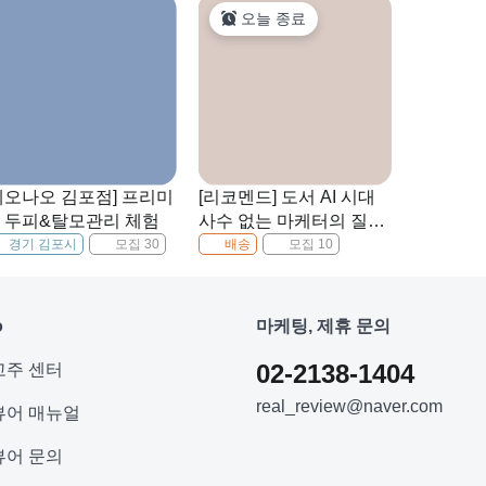
오늘 종료
네오나오 김포점] 프리미
[리코멘드] 도서 AI 시대
 두피&탈모관리 체험
사수 없는 마케터의 질문
수업
경기 김포시
모집 30
배송
모집 10
o
마케팅, 제휴 문의
02-2138-1404
고주 센터
real_review@naver.com
뷰어 매뉴얼
뷰어 문의