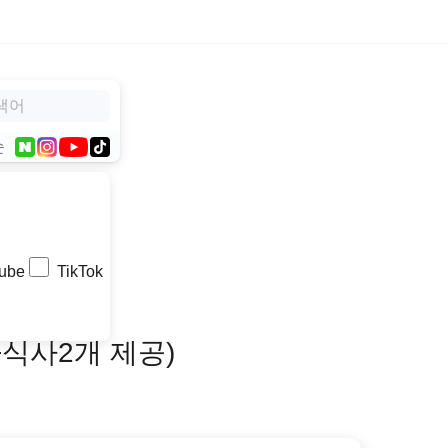
순
ube
TikTok
+식사2개 제공)