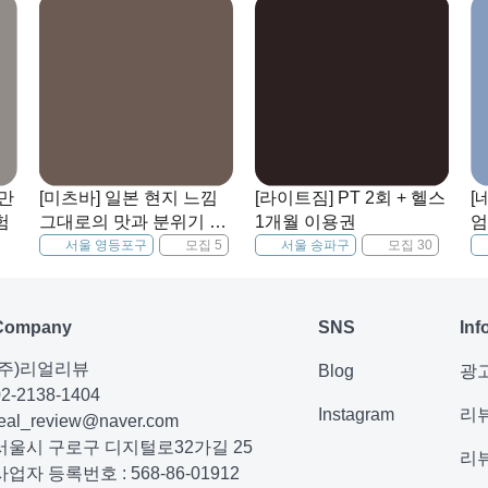
 만
[미츠바] 일본 현지 느낌
[라이트짐] PT 2회 + 헬스
[
험
그대로의 맛과 분위기 문
1개월 이용권
엄
래동 술집
서울 영등포구
모집 5
서울 송파구
모집 30
Company
SNS
Inf
(주)리얼리뷰
Blog
광
02-2138-1404
Instagram
리
real_review@naver.com
서울시 구로구 디지털로32가길 25
리
사업자 등록번호 : 568-86-01912