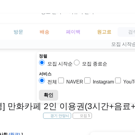
광고 문의
리뷰어 문의
방문
배송
페이백
원고료
모집 시작
정렬
모집 시작순
모집 종료순
서비스
전체
NAVER
Instagram
YouT
확인
] 만화카페 2인 이용권(3시간+음료
경기 안양시
모집 5
 사항
(링크)
]