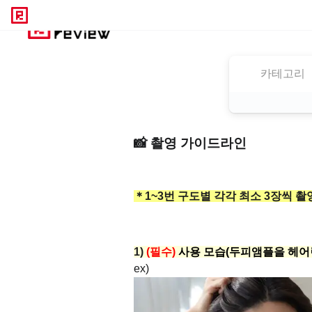
카테고리
📸 촬영 가이드라인
＊1~3번 구도별 각각 최소 3장씩 촬
1)
(필수)
사용 모습(두피앰플을 헤어
ex)