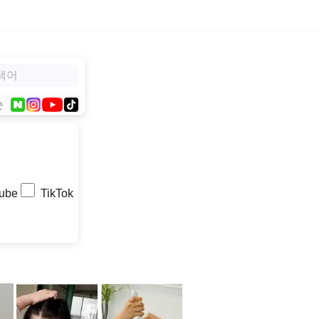
순
ube
TikTok