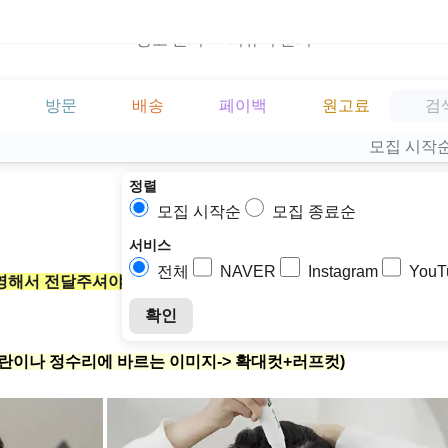
광고 문의
리뷰어 문의
방문
배송
페이백
원고료
모집 시작
정렬
모집 시작순
모집 종료순
서비스
전체
NAVER
Instagram
YouT
영해서 전달주셔야 합니다!(총 9장이상)
확인
란이나 정수리에 바르는 이미지-> 확대컷+러프컷)