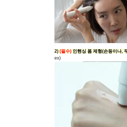
2)
(필수)
인핸싱 폼 제형(손등이나, 
ex)