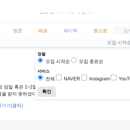
광고 문의
리뷰어 문의
방문
배송
페이백
원고료
모집 시작
정렬
모집 시작순
모집 종료순
서비스
전체
NAVER
Instagram
YouT
표 당일 혹은 1~2일 내로 출고가 이루어 집니다
확인
 제품을 받지 못하셨다면 빠르게 고객센터로 접수 부탁드립니다.
러가기(클릭)