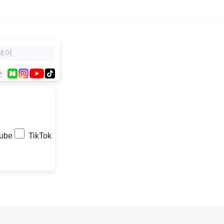
순
ube
TikTok