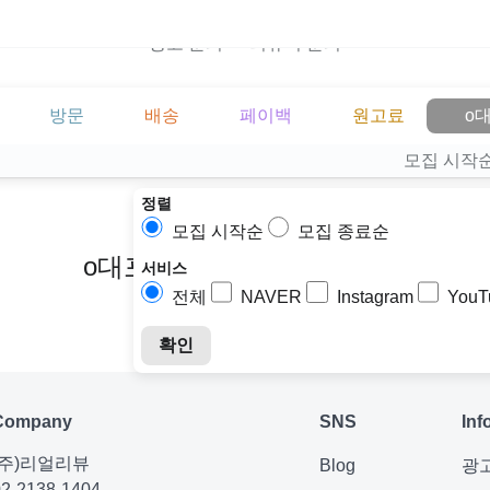
광고 문의
리뷰어 문의
방문
배송
페이백
원고료
모집 시작
정렬
모집 시작순
모집 종료순
o대포유심업체 텔ㄹㅔPINq3 선
서비스
전체
NAVER
Instagram
YouT
확인
Company
SNS
Inf
(주)리얼리뷰
Blog
광
02-2138-1404